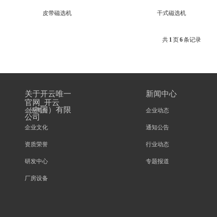
皮带磁选机
干式磁选机
共
1
页
6
条记录
关于开云唯一
新闻中心
官网_开云
（中国）有限
企业简介
企业动态
公司
企业文化
通知公告
资质荣誉
行业动态
研发中心
专题报道
厂房设备