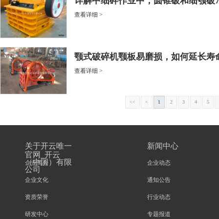
详解中细碎作业中，圆锥破和细颚破
查看详细 >
颚式破碎机颚板易磨损，如何延长寿
查看详细 >
<<
<
1
2
3
4
5
关于开云唯一
新闻中心
官网_开云
（中国）有限
企业简介
企业动态
公司
企业文化
通知公告
资质荣誉
行业动态
研发中心
专题报道