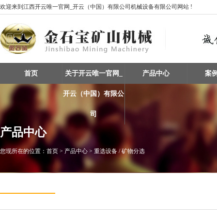
欢迎来到江西开云唯一官网_开云（中国）有限公司机械设备有限公司网站 !
首页
关于开云唯一官网_
产品中心
案
开云（中国）有限公
司
产品中心
您现所在的位置：
首页
> 产品中心 > 重选设备 / 矿物分选
重选设备 / 矿物分选
振动筛 / 分级设备
矿物擦洗 / 洗砂设备