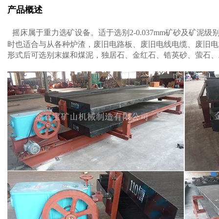
产品概述
摇床属于重力选矿设备。适于选别
2-0.037mm矿砂及
时也适合与从各种炉渣，废旧电路板、废旧电线电缆、废旧电池等
形式后可选别末媒和煤泥，独居石、金红石、锆英砂、萤石、