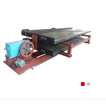
整条生产线设备
磁选机
给料机及输送设备
双层摇床