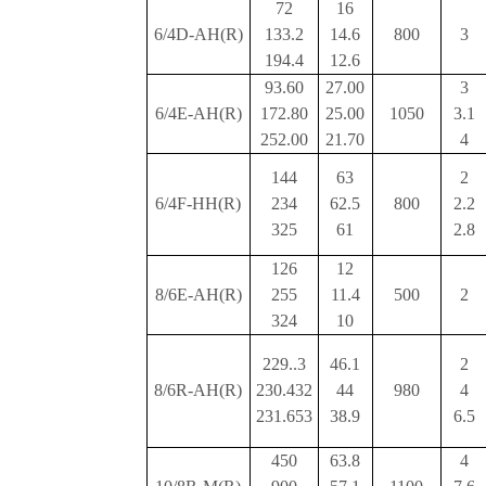
72
16
6/4D-AH(R)
133.2
14.6
800
3
194.4
12.6
93.60
27.00
3
6/4E-AH(R)
172.80
25.00
1050
3.1
252.00
21.70
4
144
63
2
6/4F-HH(R)
234
62.5
800
2.2
325
61
2.8
126
12
8/6E-AH(R)
255
11.4
500
2
324
10
229.
.3
46.1
2
8/6R-AH(R)
230.
432
44
980
4
231.
653
38.9
6.5
450
63.8
4