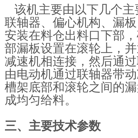
该机主要由以下几个主
联轴器、偏心机构、漏板
安装在料仓出料口下部，
部漏板设置在滚轮上，并
减速机相连接，然后通过
由电动机通过联轴器带动
槽架底部和滚轮之间的漏
成均匀给料。
三、
主要技术参数