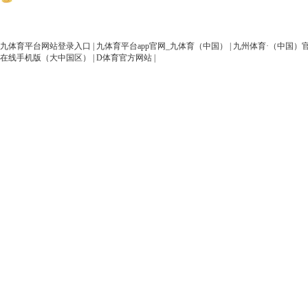
九体育平台网站登录入口
|
九体育平台app官网_九体育（中国）
|
九州体育·（中国）
在线手机版（大中国区）
|
D体育官方网站
|