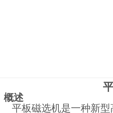
概述
平板磁选机是一种新型