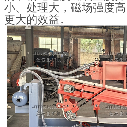
小、处理大，磁场强度高
更大的效益。