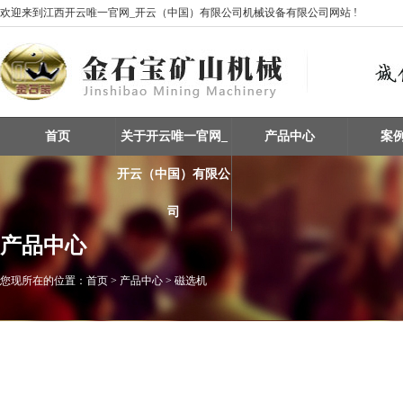
欢迎来到江西开云唯一官网_开云（中国）有限公司机械设备有限公司网站 !
首页
关于开云唯一官网_
产品中心
案
开云（中国）有限公
司
产品中心
您现所在的位置：
首页
> 产品中心 > 磁选机
重选设备 / 矿物分选
振动筛 / 分级设备
矿物擦洗 / 洗砂设备