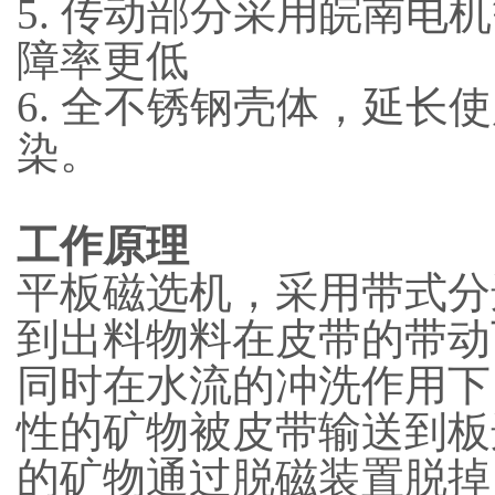
5.
传动部分采用皖南电机
障率更低
6.
全不锈钢壳体，延长使
染。
工作原理
平板磁选机，采用带式分
到出料物料在皮带的带动
同时在水流的冲洗作用下
性的矿物被皮带输送到板
的矿物通过脱磁装置脱掉