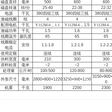
磁盘直径
毫米
500
600
600
磁盘转速
转
/
分
25-40
22-38
22-32
电源
千瓦
380
四组三线
380
四组三线
380
四组
激磁线圈
组
4
4
4
配用电机
千瓦
Y112M-6
，
1.1
Y112M-6
，
1.5
Y112M-6
激磁功率
千瓦
1.5
1.6
1.6
线圈温升
摄氏度
65
65
65
线圈额定
安培
1.1-1.8
1.2-1.9
1.2-2.
电流
使用定额
连续
连续
连续
供料宽度
毫米
210
300
300
原料粒度
毫米
<
2
<
2
<
2
处理量
公斤
/
时
100-500
120-800
80-80
3150
×
900
外形尺寸
毫米
2800
×
800
×
1220
32
5
0
×
90
0
×
1
25
0
0
机重
千克
1900
2200
2300