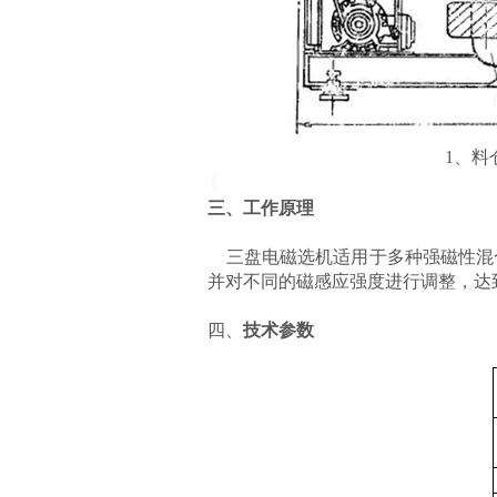
1
、料
三、工作原理
三盘电磁选机适用于多种强磁性混
并对不同的磁感应强度进行调整，达
四、
技术参数