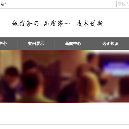
 !
中心
案例展示
新闻中心
选矿知识
矿物擦洗 / 洗砂设备
浮选机 / 搅拌桶设备
破碎设备 / 磨矿设备