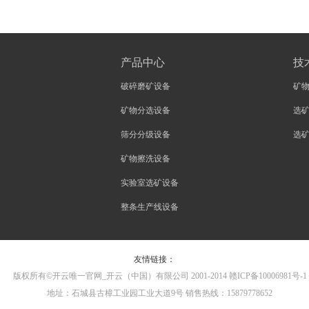
产品中心
技
破碎磨矿设备
矿
矿物分选设备
选
筛分分级设备
选
矿物擦洗设备
实验室选矿设备
整条生产线设备
友情链接：
版权所有©开云唯一官网_开云（中国）有限公司 2001-2014 赣ICP备10006981号-1
地址：石城县古樟工业园工业大道9号 销售热线：15879778652