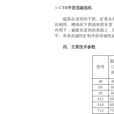
3.
CTB半逆流磁选机
磁系在滚筒的下部。矿浆从
向相同。槽体的下部插有喷水管
作用下，被吸在滚筒的表面上，
中，夹杂在磁性矿粒中的非磁性
四、
主要技术参数
圆
型号
（
46
4
66
6
69
6
612
60
618
60
712
75