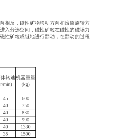
向相反，磁性矿物移动方向和滚筒旋转方
进入分选空间，磁性矿粒在磁性的磁场力
磁性矿粒成链地进行翻动，在翻动的过程
筒体转速
机器重量
(r/min)
(kg)
45
600
40
750
40
830
40
990
40
1330
35
1500