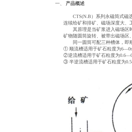
一、
产品概述
CTS(N.B）系列永磁筒
连续给矿和排矿、磁场深度大、
其原理是当矿浆进入磁场区
矿物随圆筒旋转、被带出磁场区
同一圆筒可配三种槽体，即
①
顺流槽适用于矿石粒度为
6—
②逆流槽适用于矿石粒度为
0.
③
半逆流槽适用于矿石粒度为
0