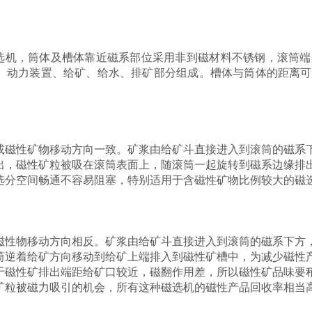
磁磁选机，筒体及槽体靠近磁系部位采用非到磁材料不锈钢，滚筒
、动力装置、给矿、给水、排矿部分组成。槽体与筒体的距离可
或磁性矿物移动方向一致。矿浆由给矿斗直接进入到滚筒的磁系
出，磁性矿粒被吸在滚筒表面上，随滚筒一起旋转到磁系边缘排
选分空间畅通不容易阻塞，特别适用于含磁性矿物比例较大的磁
磁性物移动方向相反。矿浆由给矿斗直接进入到滚筒的磁系下方
筒逆着给矿方向移动到给矿上端排入到磁性矿槽中，为减少磁性
于磁性矿排出端距给矿口较近，磁翻作用差，所以磁性矿品味要
矿粒被磁力吸引的机会，所有这种磁选机的磁性产品回收率相当