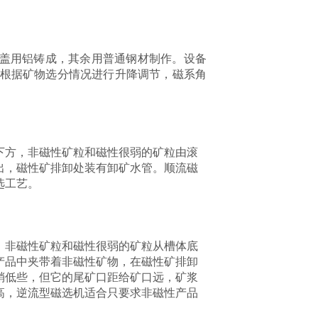
端盖用铝铸成，其余用普通钢材制作。设备
根据矿物选分情况进行升降调节，磁系角
下方，非磁性矿粒和磁性很弱的矿粒由滚
出，磁性矿排卸处装有卸矿水管。顺流磁
选工艺。
，非磁性矿粒和磁性很弱的矿粒从槽体底
产品中夹带着非磁性矿物，在磁性矿排卸
稍低些，但它的尾矿口距给矿口远，矿浆
高，逆流型磁选机适合只要求非磁性产品