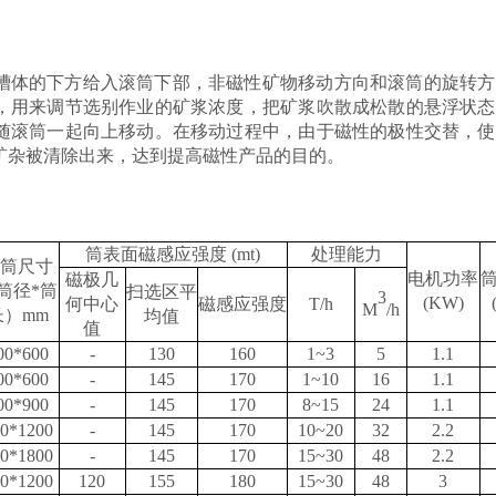
槽体的下方给入滚筒下部，非磁性矿物移动方向和滚筒的旋转方
，用来调节选别作业的矿浆浓度，把矿浆吹散成松散的悬浮状态
随滚筒一起向上移动。在移动过程中，由于磁性的极性交替，使
矿杂被清除出来，达到提高磁性产品的目的。
筒表面磁感应强度
(mt)
处理能力
筒尺寸
电机功率
磁极几
筒径
*
筒
扫选区平
3
(KW)
何中心
磁感应强度
T/h
M
/h
长）
mm
均值
值
00*600
-
130
160
1~3
5
1.1
00*600
-
145
170
1~10
16
1.1
00*900
-
145
170
8~15
24
1.1
0*1200
-
145
170
10~20
32
2.2
0*1800
-
145
170
15~30
48
2.2
0*1200
120
155
180
15~30
48
3