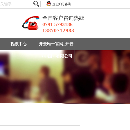
企业QQ咨询
全国客户咨询热线
0791 5793186
13870712983
视频中心
开云唯一官网_开云
（中国）有限公司
实验室选矿设备