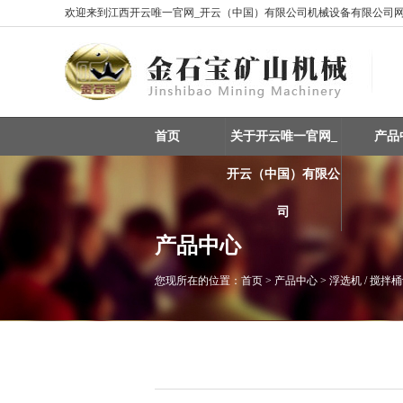
欢迎来到江西开云唯一官网_开云（中国）有限公司机械设备有限公司网站
首页
关于开云唯一官网_
产品
开云（中国）有限公
司
产品中心
您现所在的位置：
首页
> 产品中心 > 浮选机 / 搅拌
重选设备 / 矿物分选
振动筛 / 分级设备