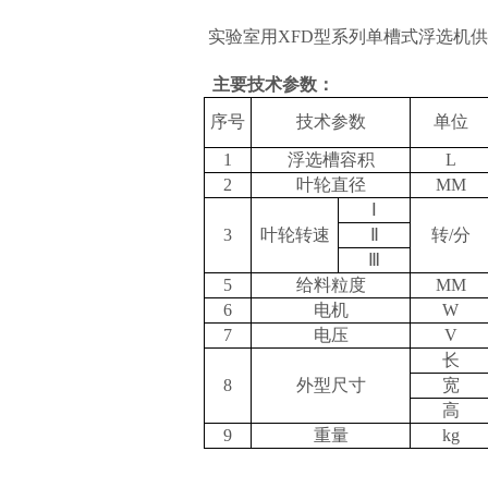
实验室用XFD型系列单槽式浮选机供
主
要技术参数：
序号
技术参数
单位
1
浮选槽容积
L
2
叶轮直径
MM
Ⅰ
3
叶轮转速
Ⅱ
转
/
分
Ⅲ
5
给料粒度
MM
6
电机
W
7
电压
V
长
8
外型尺寸
宽
高
9
重量
kg