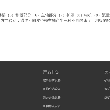
：
拌部（
5
）刮板部分（
6
）主轴部分（
7
）护罩（
8
）电机（
9
）流量
针方向转动，通过不同皮带槽主轴产生三种不同的速度；刮板的
产品中心
技
破碎磨矿设备
矿
矿物分选设备
选
筛分分级设备
选
矿物擦洗设备