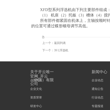
XFD型系列浮选机由下列主要部件组成
（1） 机座（
2
）托板（
3
）槽体（
4
）搅
所有部件都紧固在机体上，主轴按顺时
的位置可通过蝶形螺母调节高低。
上一个：
返回列表
下一个：
39 L浮选机
关于开云唯一
新闻中心
官网_开云
（中国）有限
企业简介
企业动态
公司
企业文化
通知公告
资质荣誉
行业动态
研发中心
专题报道