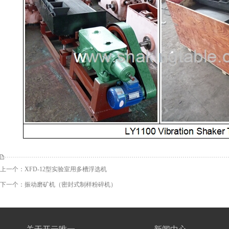
上一个：
XFD-12型实验室用多槽浮选机
下一个：
振动磨矿机（密封式制样粉碎机）