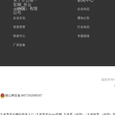
关于开云唯一
新闻中心
官网_开云
（中国）有限
企业简介
企业动态
公司
企业文化
通知公告
资质荣誉
行业动态
研发中心
专题报道
厂房设备
版权所有©开
赣公网安备36073502000187
九体育平台网站登录入口
|
九体育平台app官网_九体育（中国）
|
九州体育·（中国）