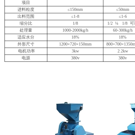
项目
进料粒度
≤150mm
≤50mm
出料范围
≤1-8
≤1-6
缩分比
1/8
1/2 ¼ 1/8 
处理量
1000-2000kg/h
60-300kg/h
适应水分
18%
18%
外形尺寸
1200×720×150mm
800×700×1350
电机功率
3kw
2.2kw
电源
380v
380v