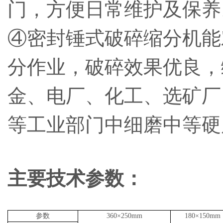
门，方便日常维护及保养
④密封锤式破碎缩分机能
分作业，破碎效果优良，
金、电厂、化工、选矿厂
等工业部门中细磨中等硬
主要技术参数：
参数
360×250mm
180×150mm