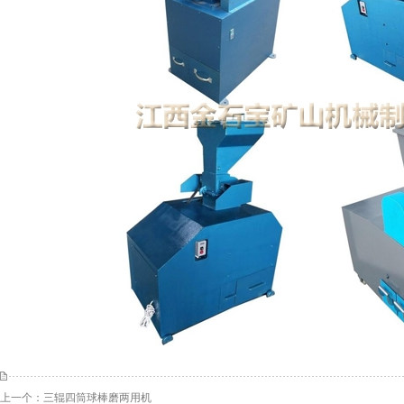
上一个：
三辊四筒球棒磨两用机