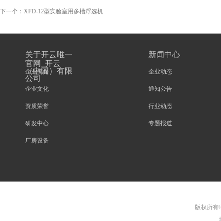
下一个：
XFD-12型实验室用多槽浮选机
关于开云唯一
新闻中心
官网_开云
（中国）有限
企业简介
企业动态
公司
企业文化
通知公告
资质荣誉
行业动态
研发中心
专题报道
厂房设备
版权所有©开