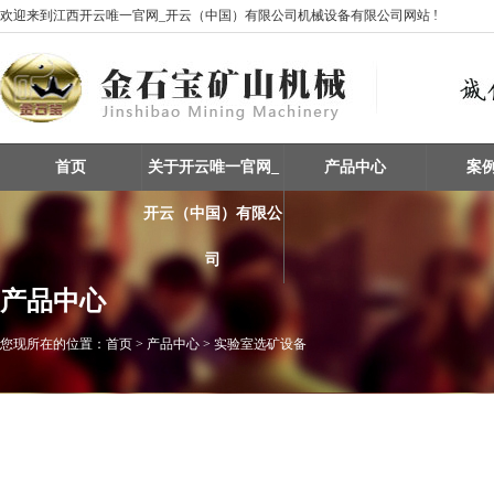
欢迎来到江西开云唯一官网_开云（中国）有限公司机械设备有限公司网站 !
首页
关于开云唯一官网_
产品中心
案
开云（中国）有限公
司
产品中心
您现所在的位置：
首页
> 产品中心 > 实验室选矿设备
重选设备 / 矿物分选
振动筛 / 分级设备
矿物擦洗 / 洗砂设备