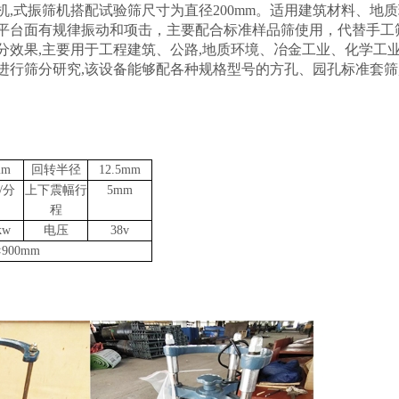
机,式振筛机搭配试验筛尺寸为直径200mm。适用建筑材料、地
平台面有规律振动和项击，主要配合标准样品筛使用，代替手工
分效果,主要用于工程建筑、公路,地质环境、冶金工业、化学工
进行筛分研究,该设备能够配各种规格型号的方孔、园孔标准套筛
mm
回转半径
12.5mm
/分
上下震幅行
5mm
程
kw
电压
38v
 ×900mm