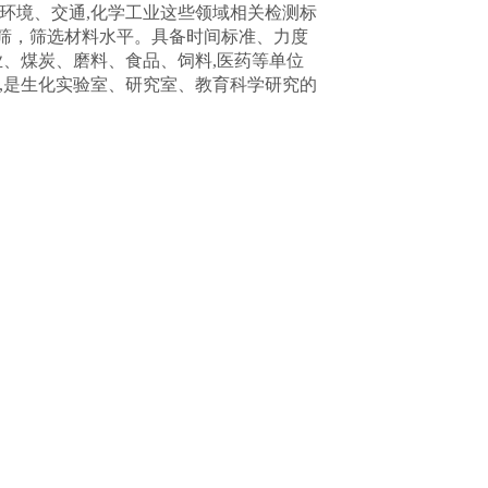
质环境、交通,化学工业这些领域相关检测标
筛，筛选材料水平。具备时间标准、力度
业、煤炭、磨料、食品、饲料,医药等单位
,是生化实验室、研究室、教育科学研究的