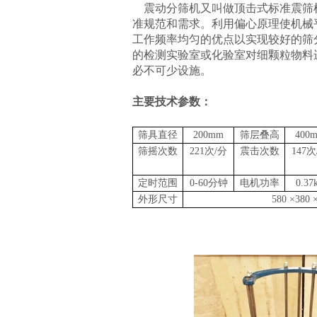
震
动分筛机
又叫做顶击式标准震筛
准规范和需求。利用偏心原理使机械
工作频率均匀的优点以实现较好的筛
的检测实验室或化验室对细颗粒物料
必不可少设施。
主要技术参数：
筛具直径
200mm
筛层叠高
400
筛摇次数
221次/分
震击次数
147次
定时范围
0-60分钟
电机功率
0.37
外形尺寸
580 ×380