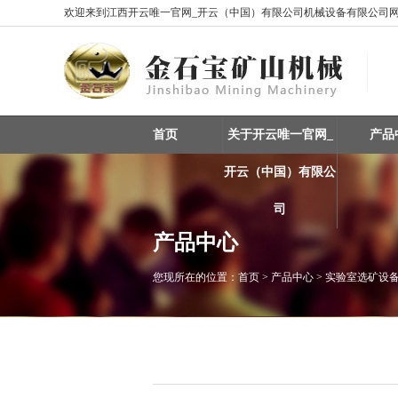
欢迎来到江西开云唯一官网_开云（中国）有限公司机械设备有限公司网站
首页
关于开云唯一官网_
产品
开云（中国）有限公
司
产品中心
您现所在的位置：
首页
> 产品中心 > 实验室选矿设
重选设备 / 矿物分选
振动筛 / 分级设备