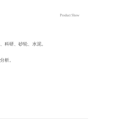
设备
Product Show
、科研、砂轮、水泥。
分析。