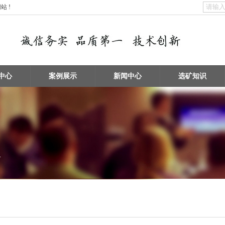
 !
中心
案例展示
新闻中心
选矿知识
备
矿物擦洗 / 洗砂设备
浮选机 / 搅拌桶设备
破碎设备 / 磨矿设备