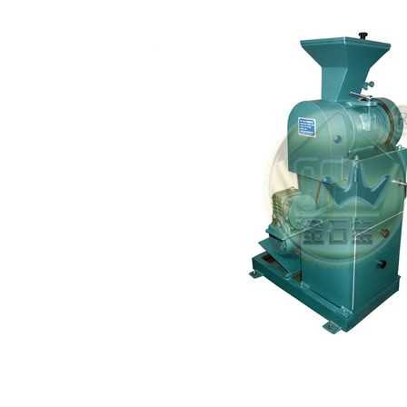
整条生产线设备
磁选机
锤式破碎机