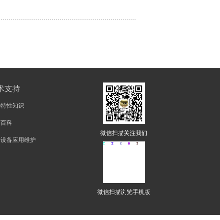
术支持
物特性知识
矿百科
微信扫描关注我们
矿设备应用维护
微信扫描浏览手机版