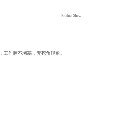
设备
Product Show
碎，工作腔不堵塞，无死角现象。
。