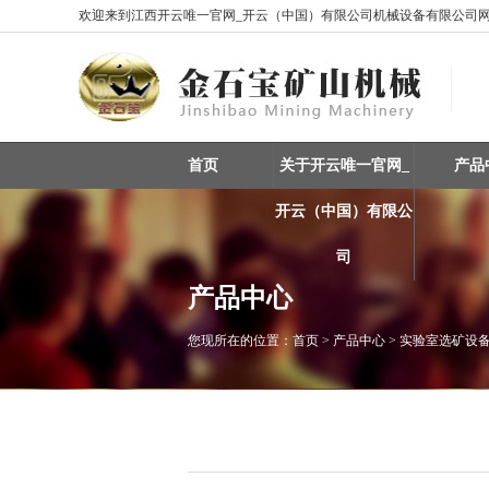
欢迎来到江西开云唯一官网_开云（中国）有限公司机械设备有限公司网站
首页
关于开云唯一官网_
产品
开云（中国）有限公
司
产品中心
您现所在的位置：
首页
> 产品中心 > 实验室选矿设
重选设备 / 矿物分选
振动筛 / 分级设备