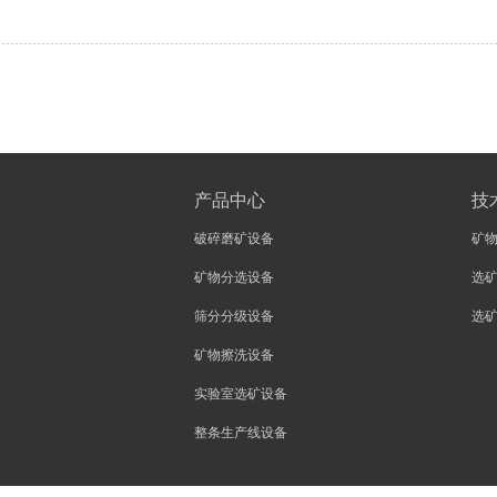
产品中心
技
破碎磨矿设备
矿
矿物分选设备
选
筛分分级设备
选
矿物擦洗设备
实验室选矿设备
整条生产线设备