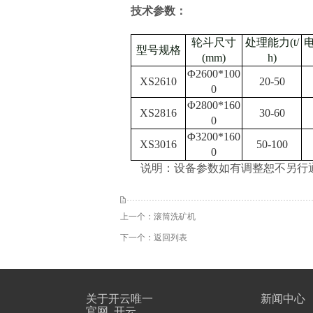
技术参数
：
轮斗尺寸
处理能力(t/
电
型号规格
(mm)
h)
Φ2600*100
XS2610
20-50
0
Φ2800*160
XS2816
30-60
0
Φ3200*160
XS3016
50-100
0
说明：设备参数如有调整恕不另行
上一个：
滚筒洗矿机
下一个：
返回列表
关于开云唯一
新闻中心
官网_开云