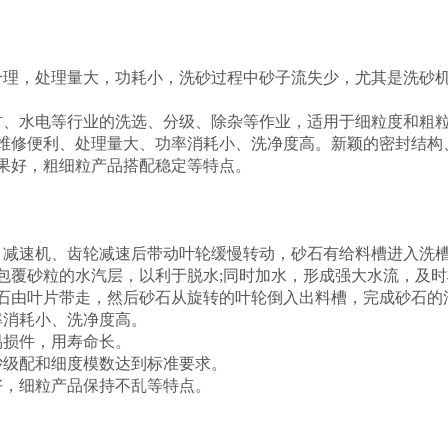
合理，处理量大，功耗小，洗砂过程中砂子流失少，尤其是洗砂
材、水电等行业的洗选、分级、除杂等作业，适用于细粒度和粗
维修便利、处理量大、功率消耗小、洗净度高。新颖的密封结构
果好，粗细粒产品搭配稳定等特点。
、减速机、齿轮减速后带动叶轮缓慢转动，砂石有给料槽进入洗
包覆砂粒的水汽层，以利于脱水
;同时加水，形成强大水流，及
石由叶片带走，然后砂石从旋转的叶轮倒入出料槽，完成砂石的
率消耗小、洗净度高。
易损件，用寿命长。
筑砂级配和细度模数达到标准要求。
果好，细粒产品保持不乱等特点。