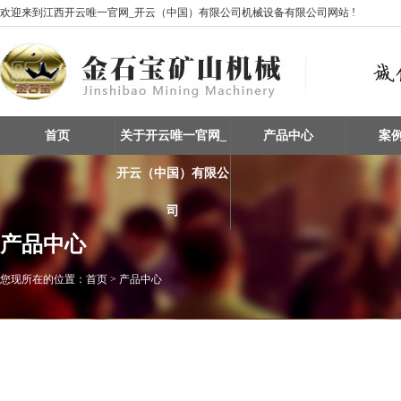
欢迎来到江西开云唯一官网_开云（中国）有限公司机械设备有限公司网站 !
首页
关于开云唯一官网_
产品中心
案
开云（中国）有限公
司
产品中心
您现所在的位置：
首页
> 产品中心
重选设备 / 矿物分选
振动筛 / 分级设备
矿物擦洗 / 洗砂设备