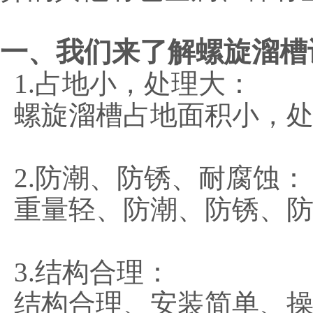
一、我们来了解螺旋溜槽
1.占地小，处理大：
螺旋溜槽占地面积小，处
2.防潮、防锈、耐腐蚀：
重量轻、防潮、防锈、防
3.结构合理：
结构合理、安装简单、操