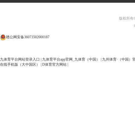
版权所有©开
赣公网安备36073502000187
九体育平台网站登录入口
|
九体育平台app官网_九体育（中国）
|
九州体育·（中国）
在线手机版（大中国区）
|
D体育官方网站
|