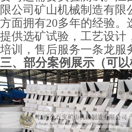
限公司矿山机械制造有限
方面拥有20多年的经验
提供选矿试验，工艺设计
培训，售后服务一条龙服
三、部分案例展示（可以