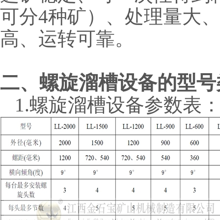
可分4种矿）、处理量大
高、运转可靠。
二、螺旋溜槽设备的型号
1.螺旋溜槽设备参数表