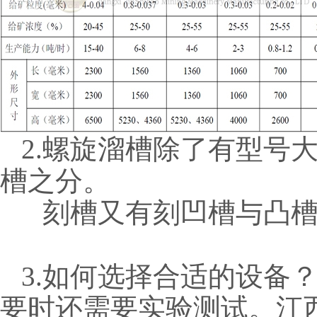
2.螺旋溜槽除了有型号
槽之分。
刻槽又有刻凹槽与凸槽
3.如何选择合适的设备
要时还需要实验测试。江