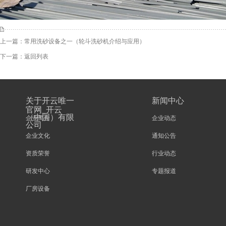
上一篇：
常用洗砂设备之一（轮斗洗砂机介绍与应用）
下一篇：
返回列表
关于开云唯一
新闻中心
官网_开云
（中国）有限
企业简介
企业动态
公司
企业文化
通知公告
资质荣誉
行业动态
研发中心
专题报道
厂房设备