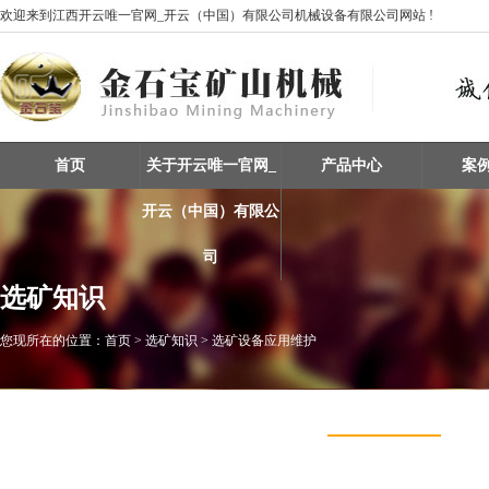
欢迎来到江西开云唯一官网_开云（中国）有限公司机械设备有限公司网站 !
首页
关于开云唯一官网_
产品中心
案
开云（中国）有限公
司
选矿知识
您现所在的位置：
首页
> 选矿知识 > 选矿设备应用维护
矿物特性知识
选矿百科
选矿设备应用维护