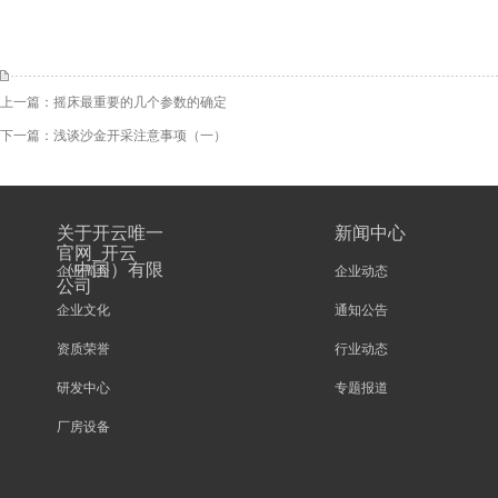
上一篇：
摇床最重要的几个参数的确定
下一篇：
浅谈沙金开采注意事项（一）
关于开云唯一
新闻中心
官网_开云
（中国）有限
企业简介
企业动态
公司
企业文化
通知公告
资质荣誉
行业动态
研发中心
专题报道
厂房设备