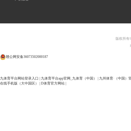
版权所有©开
赣公网安备36073502000187
九体育平台网站登录入口
|
九体育平台app官网_九体育（中国）
|
九州体育·（中国）
在线手机版（大中国区）
|
D体育官方网站
|