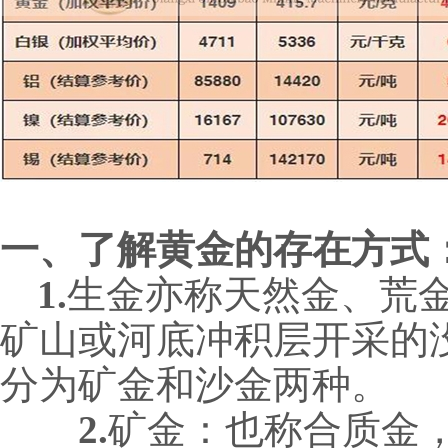
一、
了解黄金的存在方式
1.
生金亦称天然金、荒
矿山或河底冲积层开采的
分为矿金和沙金两种。
2.
矿金：
也称合质金