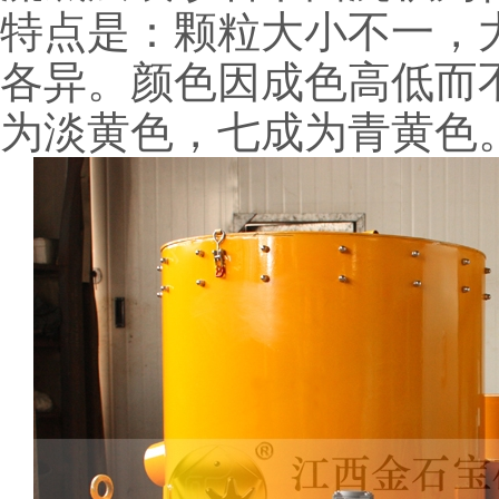
特点是：颗粒大小不一，
各异。颜色因成色高低而
为淡黄色，七成为青黄色