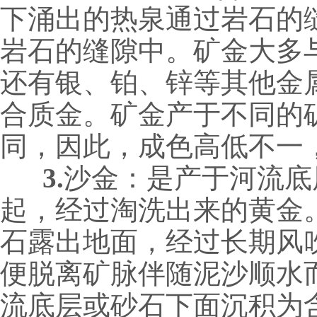
下涌出的热泉通过岩石的
岩石的缝隙中。矿金大多
还有银、铂、锌等其他金
合质金。矿金产于不同的
同，因此，成色高低不一
3.
沙金：
是产于河流底
起，经过淘洗出来的黄金
石露出地面，经过长期风
便脱离矿脉伴随泥沙顺水
流底层或砂石下面沉积为