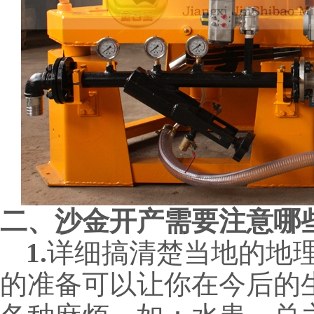
二、
沙金开产需要注意哪
1.
详细搞清楚当地的地
的准备可以让你在今后的