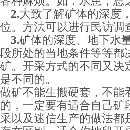
各种麻烦。如：水患，总
2.
大致了解矿体的深度
位。方法可以进行民访调
3.
矿体的深度、地下水
段所处的当地条件等等都
矿。开采方式的不同又决
是不同的。
做矿不能生搬硬套，不能
的，一定要有适合自己矿
采以及迷信生产的做法都