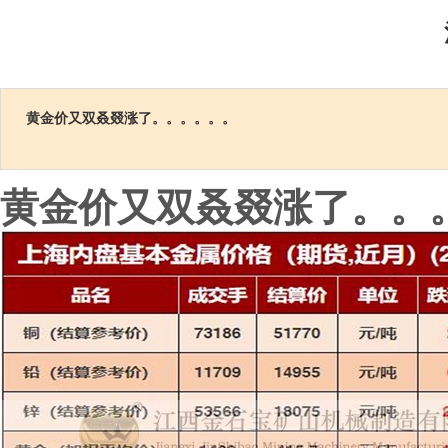
黄金价又双叒叕涨了。。。。。。
黄金
价又双叒叕涨了。。