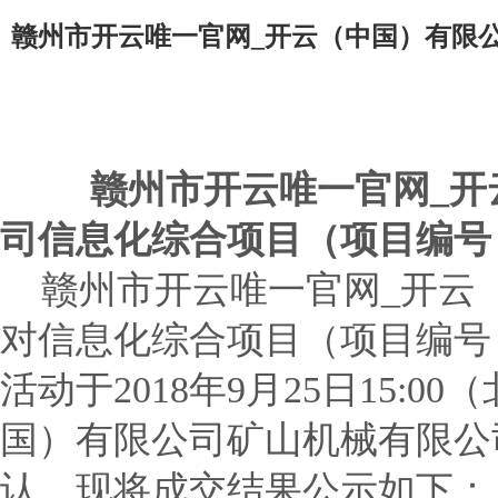
赣州市开云唯一官网_开云（中国）有限公司
赣州市开云唯一官网_开云
司信息化综合项目（
项目编号
赣州市开云唯一官网_开云
对信息化综合项目（项目编号
活动于2018年9月25
日
15:0
国）有限公司矿山机械有限公
认，现将成交结果公示如下：